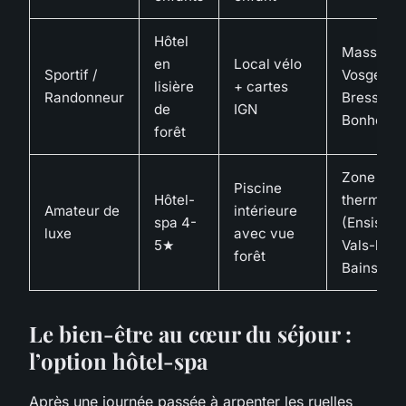
Hôtel
Massif d
en
Local vélo
Sportif /
Vosges (
lisière
+ cartes
Randonneur
Bresse, L
de
IGN
Bonhomm
forêt
Zone
Piscine
Hôtel-
thermale
Amateur de
intérieure
spa 4-
(Ensishei
luxe
avec vue
5★
Vals-les-
forêt
Bains)
Le bien-être au cœur du séjour :
l’option hôtel-spa
Après une journée passée à arpenter les ruelles