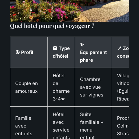
Quel hôtel pour quel voyageur ?
✨
🏨 Type
📍 Zone
🎯 Profil
Équipement
d'hôtel
conseillé
phare
Hôtel
Villages
Chambre
Couple en
de
viticoles
avec vue
amoureux
charme
(Eguishei
sur vignes
3-4★
Ribeauvil
Hôtel
Suite
Famille
Proche d
avec
familiale +
avec
Colmar o
service
menu
enfants
Strasbou
enfants
enfant