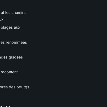
 et les chemins
ux
s plages aux
lages renommées
ades guidées
 racontent
lorés des bourgs