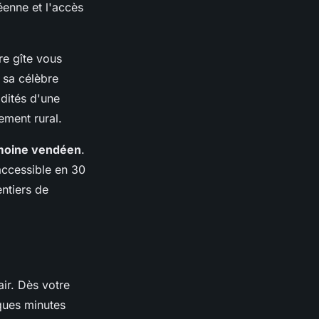
éenne et l'accès
tre gîte vous
 sa célèbre
dités d'une
ement rural.
moine vendéen
.
accessible en 30
ntiers de
air. Dès votre
lques minutes