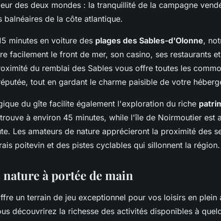
lleur des deux mondes : la tranquillité de la campagne vend
s balnéaires de la côte atlantique.
15 minutes en voiture des
plages des Sables-d'Olonne
, no
re facilement le front de mer, son casino, ses restaurants et
oximité du remblai des Sables vous offre toutes les commo
 réputée, tout en gardant le charme paisible de votre héberg
gique du gîte facilite également l'exploration du riche
patri
trouve à environ 45 minutes, while l'île de Noirmoutier est 
ute. Les amateurs de nature apprécieront la proximité des se
s poitevin et des pistes cyclables qui sillonnent la région.
s nature à portée de main
re un terrain de jeu exceptionnel pour vos loisirs en plein 
vous découvrirez la richesse des activités disponibles à que