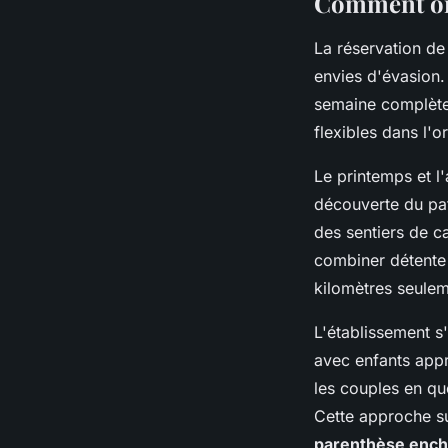
Comment org
La réservation de
envies d'évasion
semaine complète 
flexibles dans l'o
Le printemps et l
découverte du pat
des sentiers de ca
combiner détente 
kilomètres seulem
L'établissement s
avec enfants appr
les couples en quê
Cette approche su
parenthèse enc