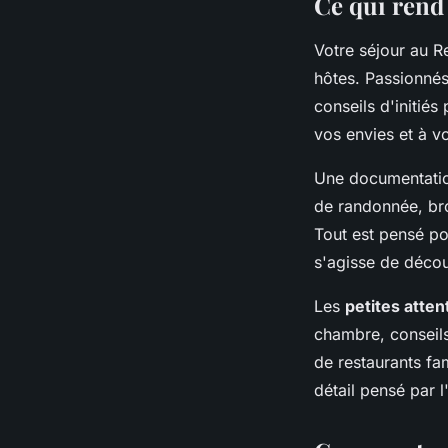
Ce qui rend 
Votre séjour au R
hôtes. Passionnés 
conseils d'initié
vos envies et à v
Une documentation
de randonnée, bro
Tout est pensé po
s'agisse de découv
Les
petites atten
chambre, conseils
de restaurants fa
détail pensé par 