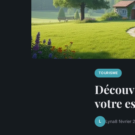
TOURISME
Découvr
votre e
L
Lyna
8 février