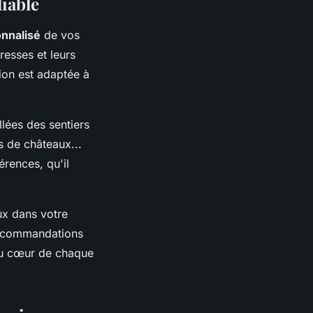
liable
onnalisé
de vos
resses et leurs
ion est adaptée à
lées des sentiers
s de châteaux...
rences, qu'il
aux dans votre
 recommandations
 au cœur de chaque