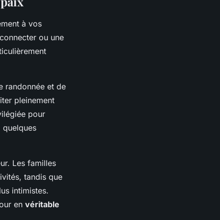
 paix
tement à vos
connecter ou une
ticulièrement
de randonnée et de
iter pleinement
vilégiée pour
à quelques
r. Les familles
ivités, tandis que
us intimistes.
jour en
véritable