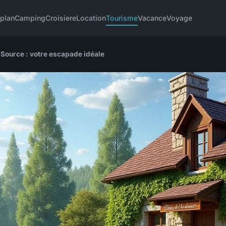
plan
Camping
Croisiere
Location
Tourisme
Vacance
Voyage
a Source : votre escapade idéale