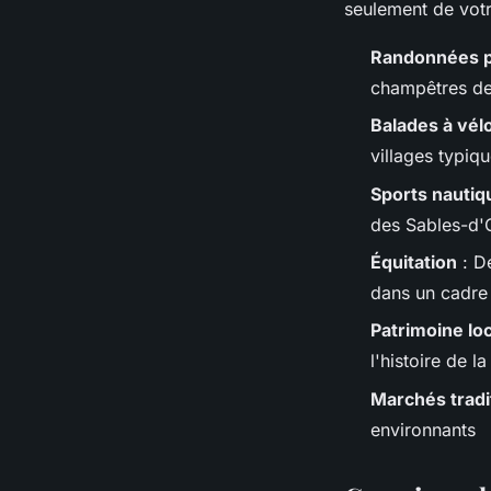
seulement de vot
Randonnées 
champêtres de 
Balades à vél
villages typiq
Sports nautiq
des Sables-d'
Équitation
: D
dans un cadre
Patrimoine loc
l'histoire de l
Marchés tradi
environnants