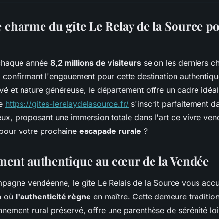
e charme du gîte Le Relay de la Source p
 chaque année
8,2 millions de visiteurs
selon les derniers c
confirmant l'engouement pour cette destination authentiqu
vé et nature généreuse, le département offre un cadre idéal
te
https://gites-lerelaydelasource.fr/
s'inscrit parfaitement da
eux, proposant une immersion totale dans l'art de vivre ve
pour votre prochaine
escapade rurale
?
ent authentique au cœur de la Vendée
pagne vendéenne, le gîte Le Relais de la Source vous accu
n où
l'authenticité règne
en maître. Cette demeure tradition
nement rural préservé, offre une parenthèse de sérénité loin