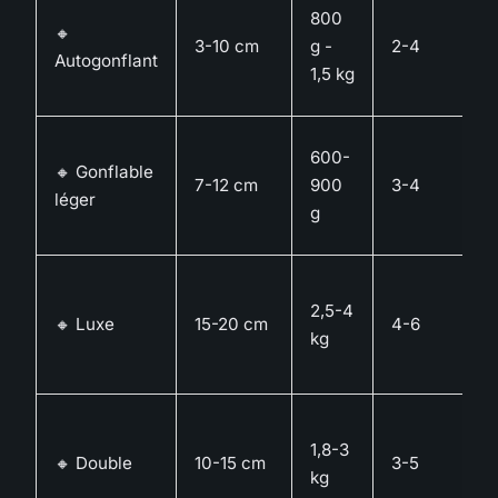
800
🔸
3-10 cm
g -
2-4
Autogonflant
1,5 kg
600-
🔸 Gonflable
7-12 cm
900
3-4
léger
g
2,5-4
🔸 Luxe
15-20 cm
4-6
kg
1,8-3
🔸 Double
10-15 cm
3-5
kg